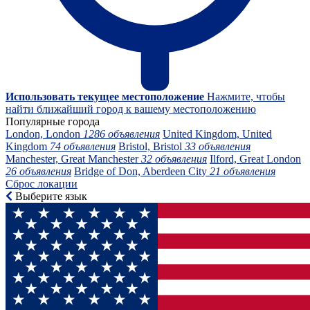
Использовать текущее местоположение
Нажмите, чтобы
найти ближайший город к вашему местоположению
Популярные города
London, London
1286 объявления
United Kingdom, United
Kingdom
74 объявления
Bristol, Bristol
33 объявления
Manchester, Great Manchester
32 объявления
Ilford, Great London
26 объявления
Bridge of Don, Aberdeen City
21 объявления
Сброс локации
Выберите язык