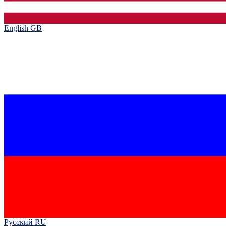
English GB‎
Русский RU‎