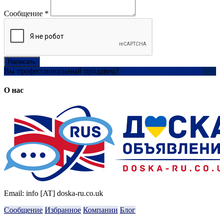
Сообщение
*
Написать
Вы профессиональный продавец?
Создать учетную запись
О нас
Email: info [AT] doska-ru.co.uk
Сообщение
Избранное
Компании
Блог