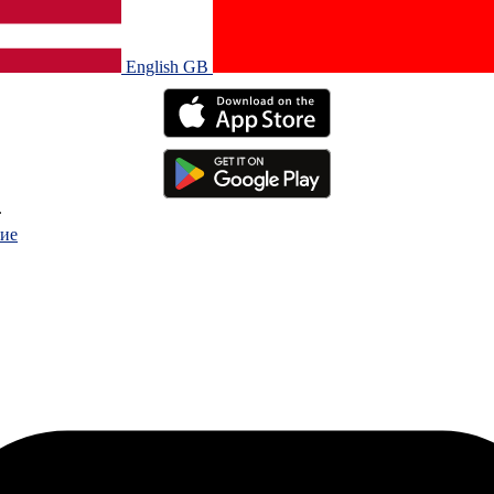
English GB‎
.
ие