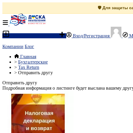
🛡️ Для защиты 
Разместить объявление
Вход/Регистрация
М
Компании
Блог
Главная
>
Бухгалтерские
>
Tax Return
>
Отправить другу
Отправить другу
Подробная информация о листинге будет выслана вашему другу