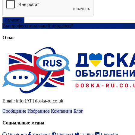
Написать
Вы профессиональный продавец?
Создать учетную запись
О нас
Email: info [AT] doska-ru.co.uk
Сообщение
Избранное
Компании
Блог
Социальные медиа
Whatsapp
Facebook
Pinterest
Twitter
LinkedIn