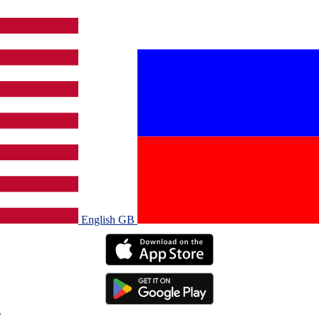
English GB‎
.