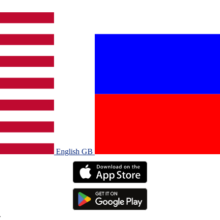
English GB‎
.