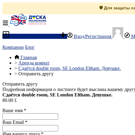
🛡️ Для защиты 
Разместить объявление
Вход/Регистрация
М
Компании
Блог
Главная
>
Аренда комнат
>
Сдаётся double room, SE London Eltham. Девушке.
>
Отправить другу
Отправить другу
Подробная информация о листинге будет выслана вашему другу
Сдаётся double room, SE London Eltham. Девушке.
80.00 £
Ваше имя
*
Ваш Email
*
Имя вашего друга
*