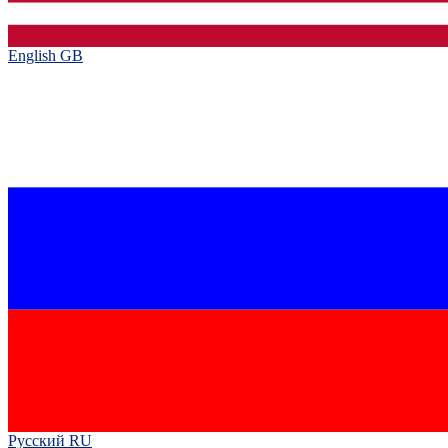
English GB‎
Русский RU‎