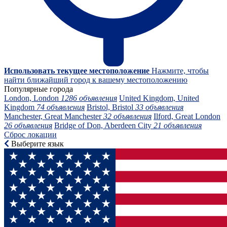
Использовать текущее местоположение
Нажмите, чтобы
найти ближайший город к вашему местоположению
Популярные города
London, London
1286 объявления
United Kingdom, United
Kingdom
74 объявления
Bristol, Bristol
33 объявления
Manchester, Great Manchester
32 объявления
Ilford, Great London
26 объявления
Bridge of Don, Aberdeen City
21 объявления
Сброс локации
Выберите язык