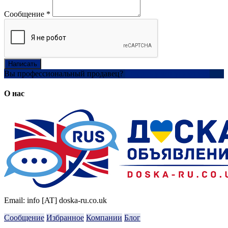
Сообщение
*
Написать
Вы профессиональный продавец?
Создать учетную запись
О нас
Email: info [AT] doska-ru.co.uk
Сообщение
Избранное
Компании
Блог