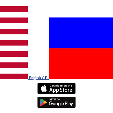
English GB‎
.