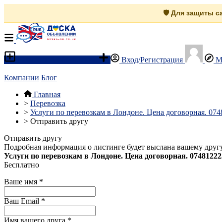
🛡️ Для защиты 
Разместить объявление
Вход/Регистрация
М
Компании
Блог
Главная
>
Перевозка
>
Услуги по перевозкам в Лондоне. Цена договорная. 07
>
Отправить другу
Отправить другу
Подробная информация о листинге будет выслана вашему другу
Услуги по перевозкам в Лондоне. Цена договорная. 07481222
Бесплатно
Ваше имя
*
Ваш Email
*
Имя вашего друга
*