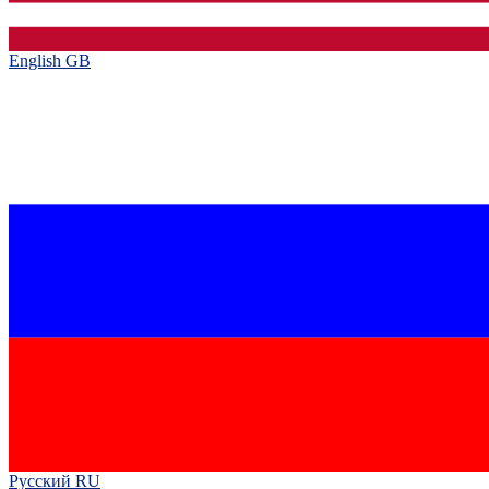
English GB‎
Русский RU‎