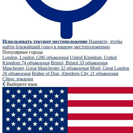
Использовать текущее местоположение
Нажмите, чтобы
найти ближайший город к вашему местоположению
Популярные города
London, London
1286 объявления
United Kingdom, United
Kingdom
74 объявления
Bristol, Bristol
33 объявления
Manchester, Great Manchester
32 объявления
Ilford, Great London
26 объявления
Bridge of Don, Aberdeen City
21 объявления
Сброс локации
Выберите язык