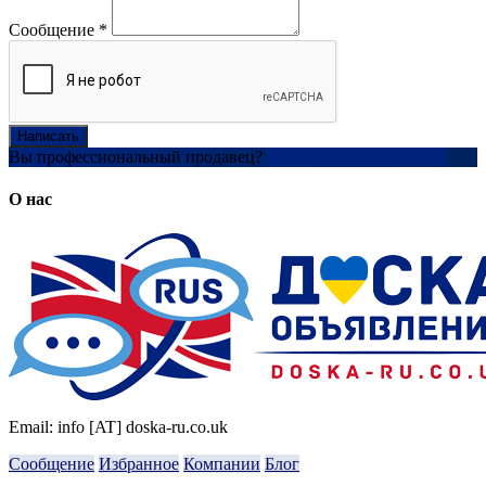
Сообщение
*
Написать
Вы профессиональный продавец?
Создать учетную запись
О нас
Email: info [AT] doska-ru.co.uk
Сообщение
Избранное
Компании
Блог