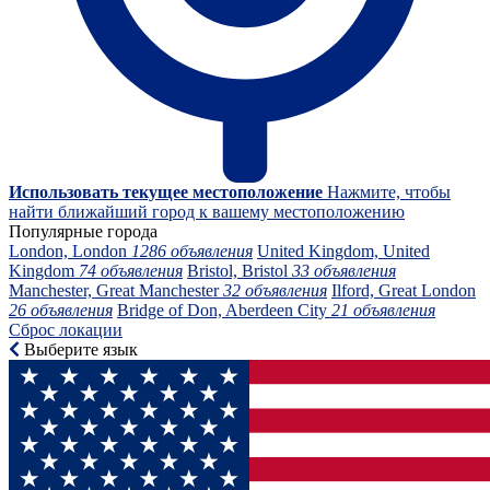
Использовать текущее местоположение
Нажмите, чтобы
найти ближайший город к вашему местоположению
Популярные города
London, London
1286 объявления
United Kingdom, United
Kingdom
74 объявления
Bristol, Bristol
33 объявления
Manchester, Great Manchester
32 объявления
Ilford, Great London
26 объявления
Bridge of Don, Aberdeen City
21 объявления
Сброс локации
Выберите язык