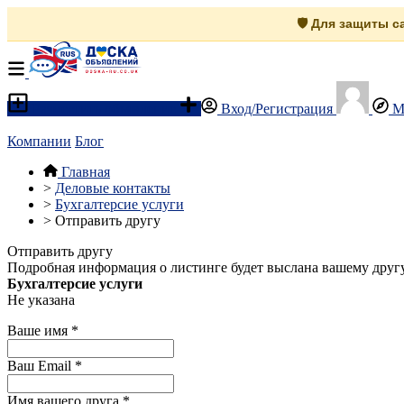
🛡️ Для защиты 
Разместить объявление
Вход/Регистрация
М
Компании
Блог
Главная
>
Деловые контакты
>
Бухгалтерсие услуги
>
Отправить другу
Отправить другу
Подробная информация о листинге будет выслана вашему другу
Бухгалтерсие услуги
Не указана
Ваше имя
*
Ваш Email
*
Имя вашего друга
*