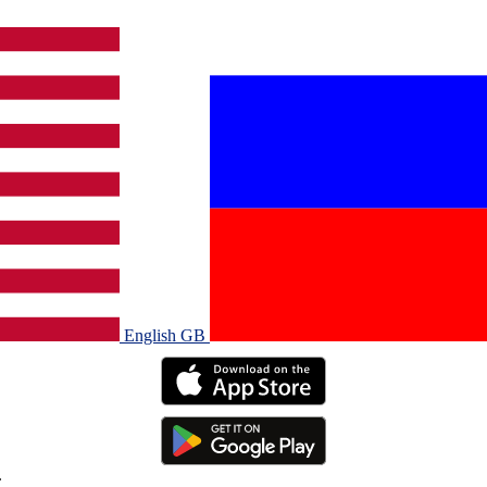
English GB‎
.