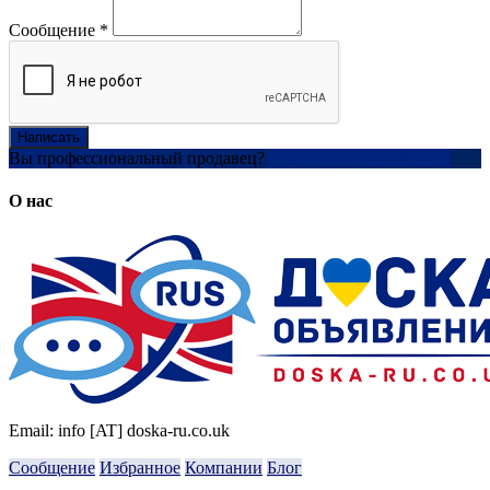
Сообщение
*
Написать
Вы профессиональный продавец?
Создать учетную запись
О нас
Email: info [AT] doska-ru.co.uk
Сообщение
Избранное
Компании
Блог