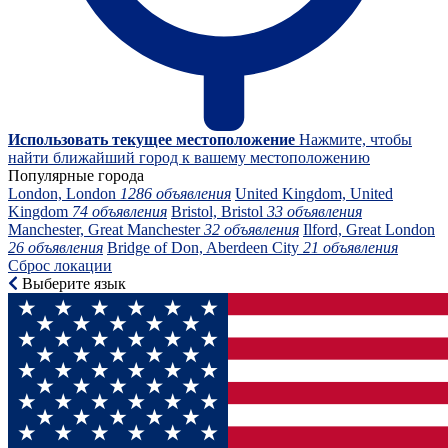
Использовать текущее местоположение
Нажмите, чтобы
найти ближайший город к вашему местоположению
Популярные города
London, London
1286 объявления
United Kingdom, United
Kingdom
74 объявления
Bristol, Bristol
33 объявления
Manchester, Great Manchester
32 объявления
Ilford, Great London
26 объявления
Bridge of Don, Aberdeen City
21 объявления
Сброс локации
Выберите язык