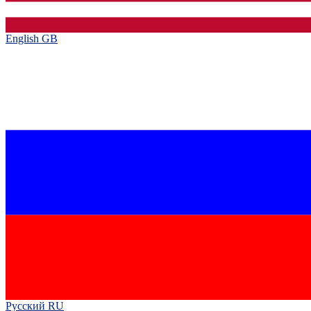
English GB‎
Русский RU‎