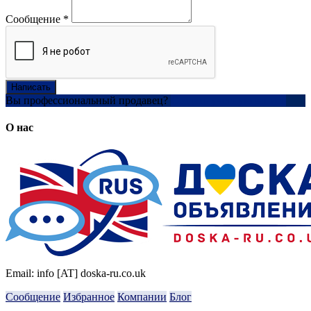
Сообщение
*
Написать
Вы профессиональный продавец?
Создать учетную запись
О нас
Email: info [AT] doska-ru.co.uk
Сообщение
Избранное
Компании
Блог