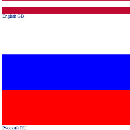
English GB‎
Русский RU‎