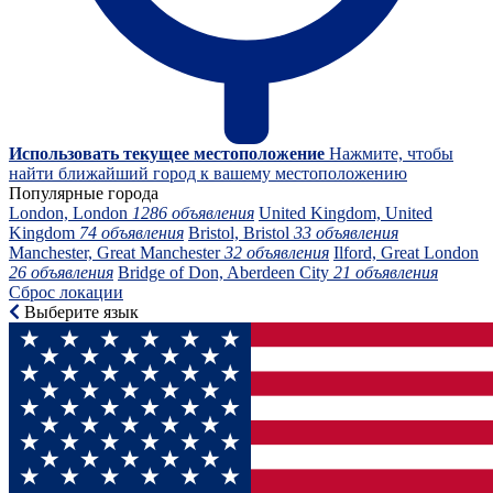
Использовать текущее местоположение
Нажмите, чтобы
найти ближайший город к вашему местоположению
Популярные города
London, London
1286 объявления
United Kingdom, United
Kingdom
74 объявления
Bristol, Bristol
33 объявления
Manchester, Great Manchester
32 объявления
Ilford, Great London
26 объявления
Bridge of Don, Aberdeen City
21 объявления
Сброс локации
Выберите язык