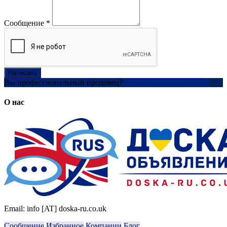
Сообщение
*
Написать
Вы профессиональный продавец?
Создать учетную запись
О нас
Email: info [AT] doska-ru.co.uk
Сообщение
Избранное
Компании
Блог