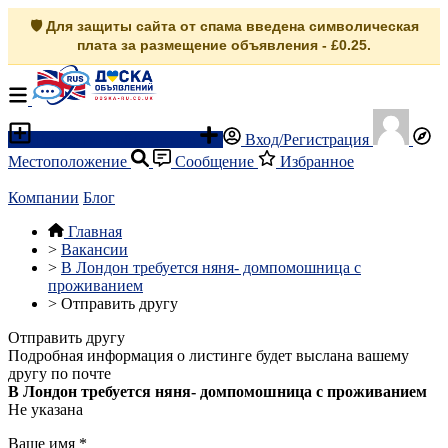
🛡️ Для защиты сайта от спама введена символическая
плата за размещение объявления - £0.25.
Разместить объявление
Вход/Регистрация
Местоположение
Сообщение
Избранное
Компании
Блог
Главная
>
Вакансии
>
В Лондон требуется няня- домпомошница с
проживанием
>
Отправить другу
Отправить другу
Подробная информация о листинге будет выслана вашему
другу по почте
В Лондон требуется няня- домпомошница с проживанием
Не указана
Ваше имя
*