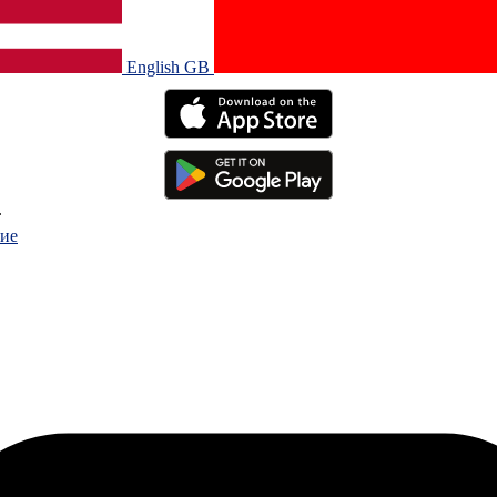
English GB‎
.
ие