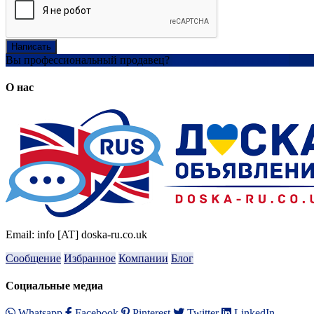
Написать
Вы профессиональный продавец?
Создать учетную запись
О нас
Email: info [AT] doska-ru.co.uk
Сообщение
Избранное
Компании
Блог
Социальные медиа
Whatsapp
Facebook
Pinterest
Twitter
LinkedIn