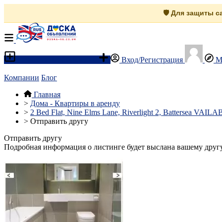
🛡️ Для защиты 
Разместить объявление
Вход/Регистрация
М
Компании
Блог
Главная
>
Дома - Квартиры в аренду
>
2 Bed Flat, Nine Elms Lane, Riverlight 2, Battersea VA
>
Отправить другу
Отправить другу
Подробная информация о листинге будет выслана вашему другу