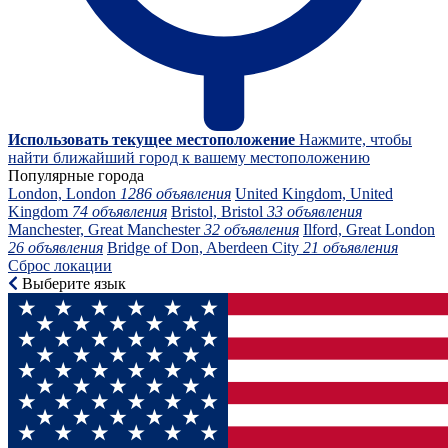
Использовать текущее местоположение
Нажмите, чтобы
найти ближайший город к вашему местоположению
Популярные города
London, London
1286 объявления
United Kingdom, United
Kingdom
74 объявления
Bristol, Bristol
33 объявления
Manchester, Great Manchester
32 объявления
Ilford, Great London
26 объявления
Bridge of Don, Aberdeen City
21 объявления
Сброс локации
Выберите язык