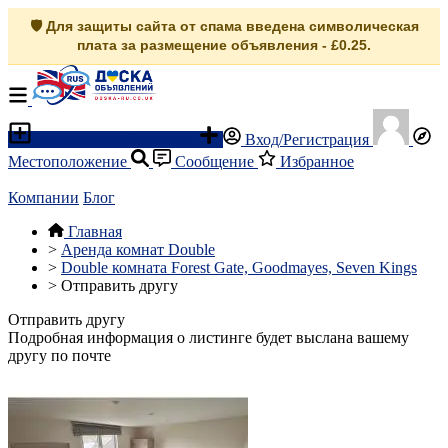
🛡️ Для защиты сайта от спама введена символическая
плата за размещение объявления - £0.25.
Разместить объявление
Вход/Регистрация
Местоположение
Сообщение
Избранное
Компании
Блог
Главная
>
Аренда комнат Double
>
Double комната Forest Gate, Goodmayes, Seven Kings
>
Отправить другу
Отправить другу
Подробная информация о листинге будет выслана вашему
другу по почте