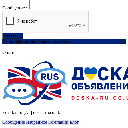
Сообщение
*
Написать
Вы профессиональный продавец?
Создать учетную запись
О нас
Email: info [AT] doska-ru.co.uk
Сообщение
Избранное
Компании
Блог