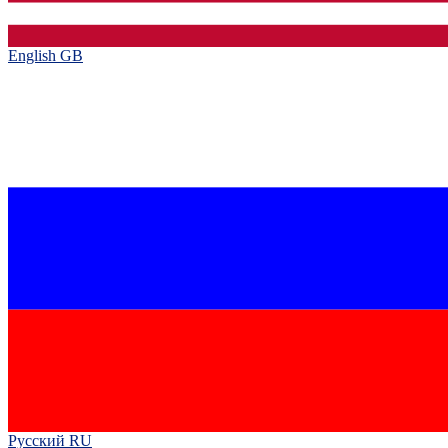
English GB‎
Русский RU‎