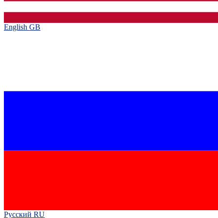
English GB‎
Русский RU‎