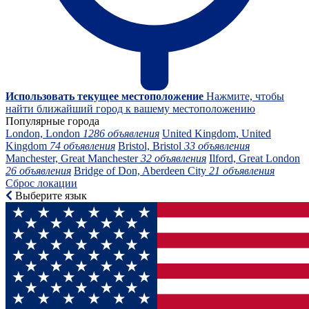
Использовать текущее местоположение
Нажмите, чтобы
найти ближайший город к вашему местоположению
Популярные города
London, London
1286 объявления
United Kingdom, United
Kingdom
74 объявления
Bristol, Bristol
33 объявления
Manchester, Great Manchester
32 объявления
Ilford, Great London
26 объявления
Bridge of Don, Aberdeen City
21 объявления
Сброс локации
Выберите язык