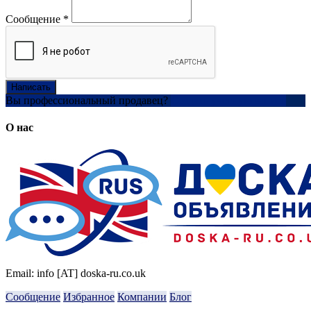
Сообщение
*
Написать
Вы профессиональный продавец?
Создать учетную запись
О нас
Email: info [AT] doska-ru.co.uk
Сообщение
Избранное
Компании
Блог