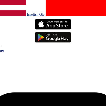
English GB‎
.
ие