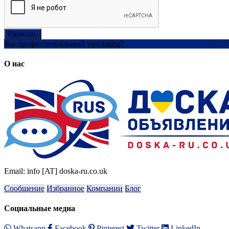
Написать
Вы профессиональный продавец?
Создать учетную запись
О нас
Email: info [AT] doska-ru.co.uk
Сообщение
Избранное
Компании
Блог
Социальные медиа
Whatsapp
Facebook
Pinterest
Twitter
LinkedIn