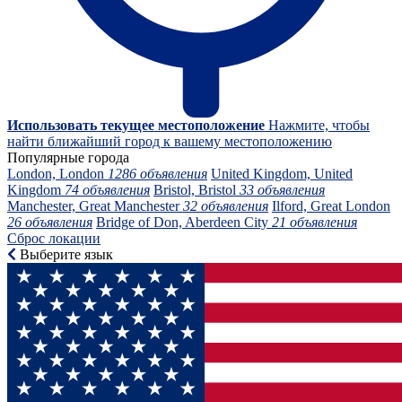
Использовать текущее местоположение
Нажмите, чтобы
найти ближайший город к вашему местоположению
Популярные города
London, London
1286 объявления
United Kingdom, United
Kingdom
74 объявления
Bristol, Bristol
33 объявления
Manchester, Great Manchester
32 объявления
Ilford, Great London
26 объявления
Bridge of Don, Aberdeen City
21 объявления
Сброс локации
Выберите язык