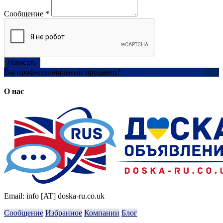
Сообщение
*
Написать
Вы профессиональный продавец?
Создать учетную запись
О нас
Email: info [AT] doska-ru.co.uk
Сообщение
Избранное
Компании
Блог