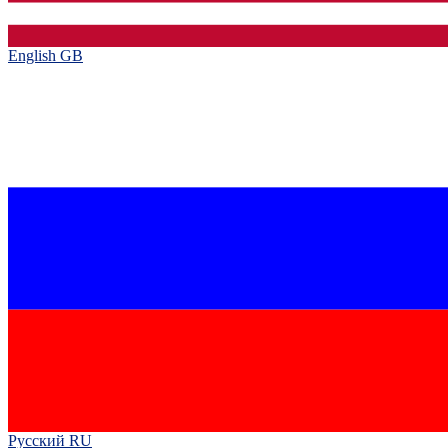
English GB‎
Русский RU‎