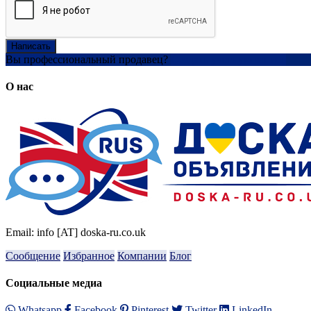
Написать
Вы профессиональный продавец?
Создать учетную запись
О нас
Email: info [AT] doska-ru.co.uk
Сообщение
Избранное
Компании
Блог
Социальные медиа
Whatsapp
Facebook
Pinterest
Twitter
LinkedIn