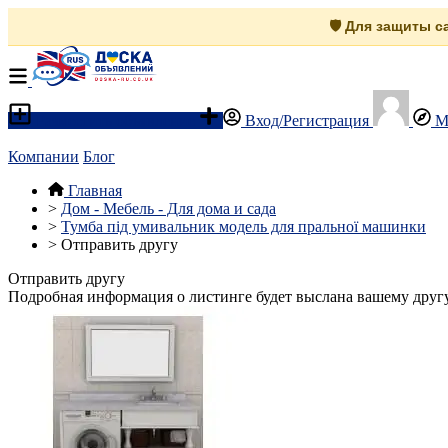
🛡️ Для защиты 
Разместить объявление
Вход/Регистрация
М
Компании
Блог
Главная
>
Дом - Мебель - Для дома и сада
>
Тумба під умивальник модель для пральної машинки
>
Отправить другу
Отправить другу
Подробная информация о листинге будет выслана вашему другу