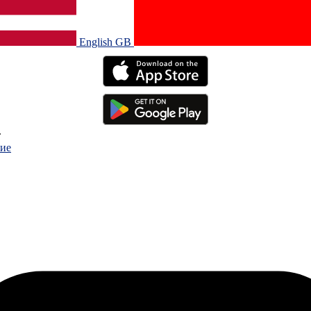
English GB‎
.
ие