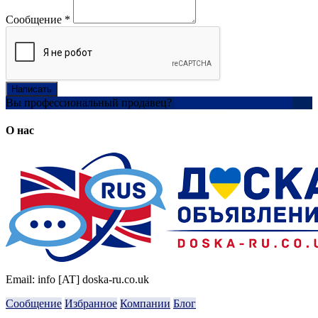
Сообщение
*
Написать
Вы профессиональный продавец?
Создать учетную запись
О нас
Email: info [AT] doska-ru.co.uk
Сообщение
Избранное
Компании
Блог