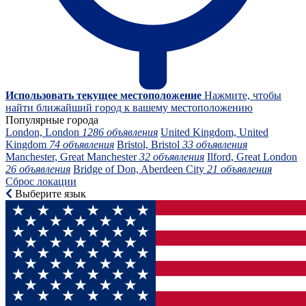
Использовать текущее местоположение
Нажмите, чтобы
найти ближайший город к вашему местоположению
Популярные города
London, London
1286 объявления
United Kingdom, United
Kingdom
74 объявления
Bristol, Bristol
33 объявления
Manchester, Great Manchester
32 объявления
Ilford, Great London
26 объявления
Bridge of Don, Aberdeen City
21 объявления
Сброс локации
Выберите язык