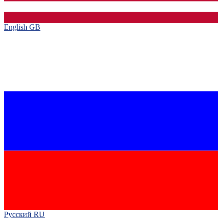
English GB‎
Русский RU‎