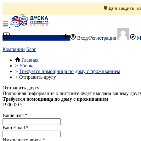
🛡️ Для защиты 
Разместить объявление
Вход/Регистрация
М
Компании
Блог
Главная
>
Уборка
>
Требуется помощница по дому с проживанием
>
Отправить другу
Отправить другу
Подробная информация о листинге будет выслана вашему другу
Требуется помощница по дому с проживанием
1900.00 £
Ваше имя
*
Ваш Email
*
Имя вашего друга
*