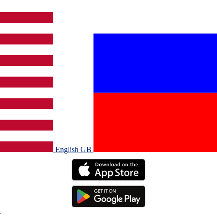
English GB‎
.