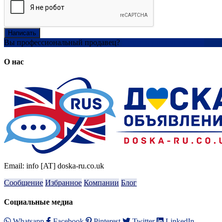
Написать
Вы профессиональный продавец?
Создать учетную запись
О нас
Email: info [AT] doska-ru.co.uk
Сообщение
Избранное
Компании
Блог
Социальные медиа
Whatsapp
Facebook
Pinterest
Twitter
LinkedIn