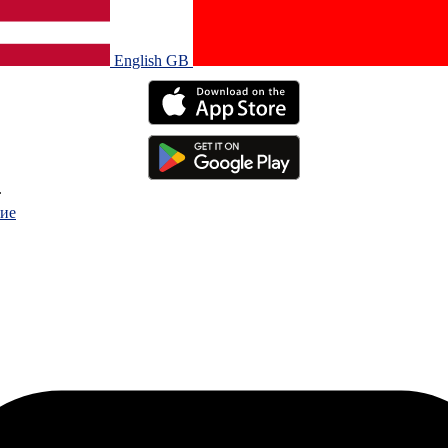
English GB‎
.
ие