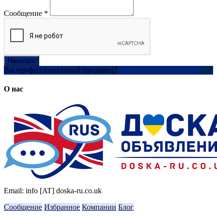
Сообщение
*
Написать
Вы профессиональный продавец?
Создать учетную запись
О нас
Email: info [AT] doska-ru.co.uk
Сообщение
Избранное
Компании
Блог