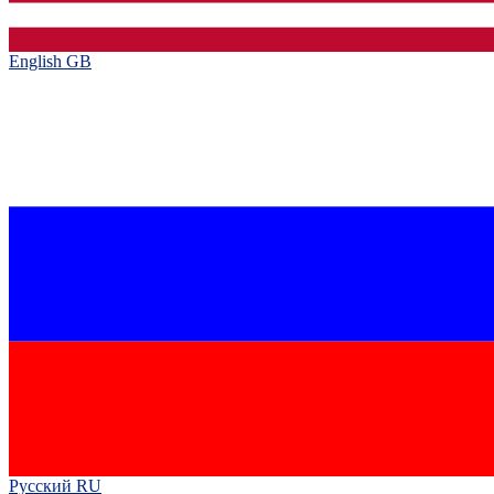
English GB‎
Русский RU‎