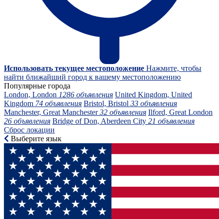
Использовать текущее местоположение
Нажмите, чтобы
найти ближайший город к вашему местоположению
Популярные города
London, London
1286 объявления
United Kingdom, United
Kingdom
74 объявления
Bristol, Bristol
33 объявления
Manchester, Great Manchester
32 объявления
Ilford, Great London
26 объявления
Bridge of Don, Aberdeen City
21 объявления
Сброс локации
Выберите язык