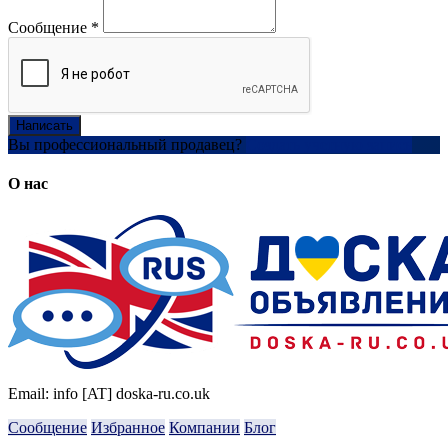
Сообщение
*
Написать
Вы профессиональный продавец?
Создать учетную запись
О нас
Email: info [AT] doska-ru.co.uk
Сообщение
Избранное
Компании
Блог