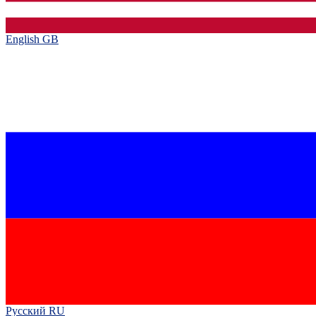
English GB‎
Русский RU‎