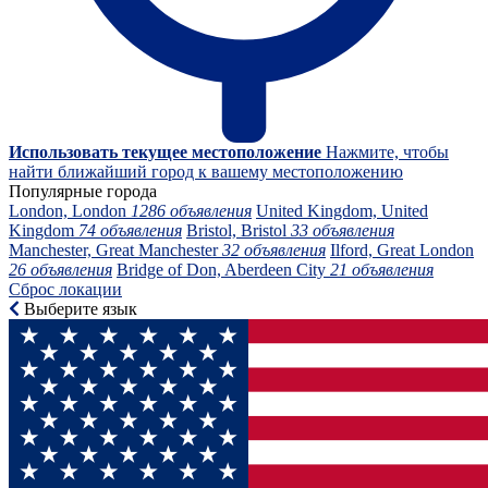
Использовать текущее местоположение
Нажмите, чтобы
найти ближайший город к вашему местоположению
Популярные города
London, London
1286 объявления
United Kingdom, United
Kingdom
74 объявления
Bristol, Bristol
33 объявления
Manchester, Great Manchester
32 объявления
Ilford, Great London
26 объявления
Bridge of Don, Aberdeen City
21 объявления
Сброс локации
Выберите язык