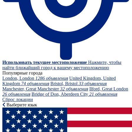
Использовать текущее местоположение
Нажмите, чтобы
найти ближайший город к вашему местоположению
Популярные города
London, London
1286 объявления
United Kingdom, United
Kingdom
74 объявления
Bristol, Bristol
33 объявления
Manchester, Great Manchester
32 объявления
Ilford, Great London
26 объявления
Bridge of Don, Aberdeen City
21 объявления
Сброс локации
Выберите язык