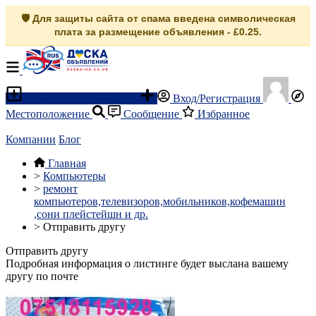
🛡️ Для защиты сайта от спама введена символическая
плата за размещение объявления - £0.25.
Разместить объявление
Вход/Регистрация
Местоположение
Сообщение
Избранное
Компании
Блог
Главная
>
Компьютеры
>
ремонт
компьютеров,телевизоров,мобильников,кофемашин
,сони плейстейшн и др.
>
Отправить другу
Отправить другу
Подробная информация о листинге будет выслана вашему
другу по почте