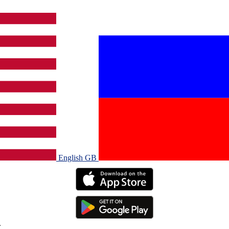
English GB‎
.