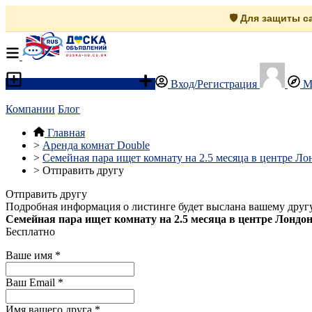
🛡️ Для защиты 
Разместить объявление
Вход/Регистрация
М
Компании
Блог
Главная
>
Аренда комнат Double
>
Семейная пара ищет комнату на 2.5 месяца в центре Л
>
Отправить другу
Отправить другу
Подробная информация о листинге будет выслана вашему другу
Семейная пара ищет комнату на 2.5 месяца в центре Лонд
Бесплатно
Ваше имя
*
Ваш Email
*
Имя вашего друга
*