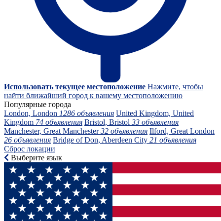
Использовать текущее местоположение
Нажмите, чтобы
найти ближайший город к вашему местоположению
Популярные города
London, London
1286 объявления
United Kingdom, United
Kingdom
74 объявления
Bristol, Bristol
33 объявления
Manchester, Great Manchester
32 объявления
Ilford, Great London
26 объявления
Bridge of Don, Aberdeen City
21 объявления
Сброс локации
Выберите язык