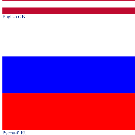
English GB‎
Русский RU‎