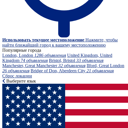
Использовать текущее местоположение
Нажмите, чтобы
найти ближайший город к вашему местоположению
Популярные города
London, London
1286 объявления
United Kingdom, United
Kingdom
74 объявления
Bristol, Bristol
33 объявления
Manchester, Great Manchester
32 объявления
Ilford, Great London
26 объявления
Bridge of Don, Aberdeen City
21 объявления
Сброс локации
Выберите язык