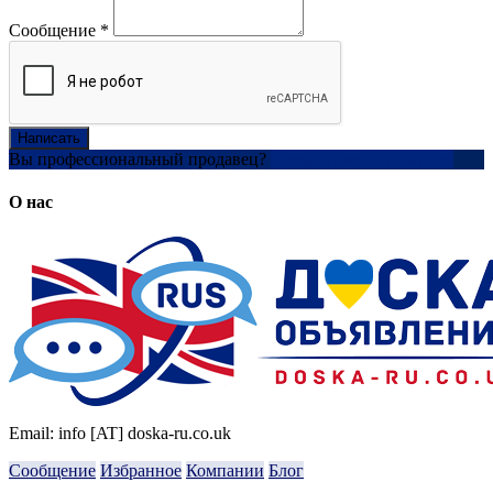
Сообщение
*
Написать
Вы профессиональный продавец?
Создать учетную запись
О нас
Email: info [AT] doska-ru.co.uk
Сообщение
Избранное
Компании
Блог