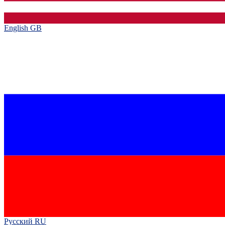
English GB‎
Русский RU‎