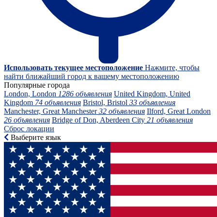
Использовать текущее местоположение
Нажмите, чтобы
найти ближайший город к вашему местоположению
Популярные города
London, London
1286 объявления
United Kingdom, United
Kingdom
74 объявления
Bristol, Bristol
33 объявления
Manchester, Great Manchester
32 объявления
Ilford, Great London
26 объявления
Bridge of Don, Aberdeen City
21 объявления
Сброс локации
Выберите язык