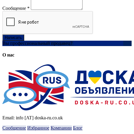
Сообщение
*
Написать
Вы профессиональный продавец?
Создать учетную запись
О нас
Email: info [AT] doska-ru.co.uk
Сообщение
Избранное
Компании
Блог