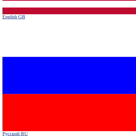
English GB‎
Русский RU‎