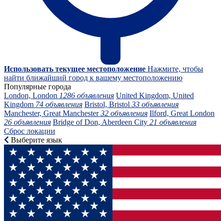
Использовать текущее местоположение
Нажмите, чтобы
найти ближайший город к вашему местоположению
Популярные города
London, London
1286 объявления
United Kingdom, United
Kingdom
74 объявления
Bristol, Bristol
33 объявления
Manchester, Great Manchester
32 объявления
Ilford, Great London
26 объявления
Bridge of Don, Aberdeen City
21 объявления
Сброс локации
Выберите язык