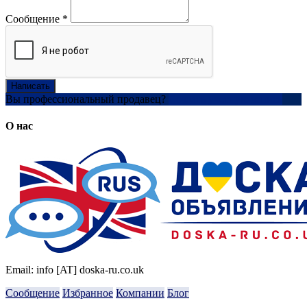
Сообщение
*
Написать
Вы профессиональный продавец?
Создать учетную запись
О нас
Email: info [AT] doska-ru.co.uk
Сообщение
Избранное
Компании
Блог