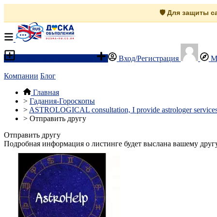
🛡️ Для защиты 
Разместить объявление
Вход/Регистрация
М
Компании
Блог
Главная
>
Гадания-Гороскопы
>
ASTROLOGICAL consultation, I provide astrologer service
>
Отправить другу
Отправить другу
Подробная информация о листинге будет выслана вашему другу