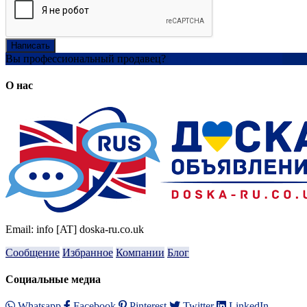
Написать
Вы профессиональный продавец?
Создать учетную запись
О нас
Email: info [AT] doska-ru.co.uk
Сообщение
Избранное
Компании
Блог
Социальные медиа
Whatsapp
Facebook
Pinterest
Twitter
LinkedIn