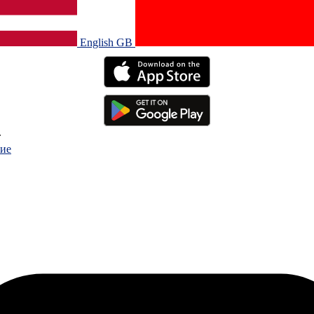
English GB‎
.
ие