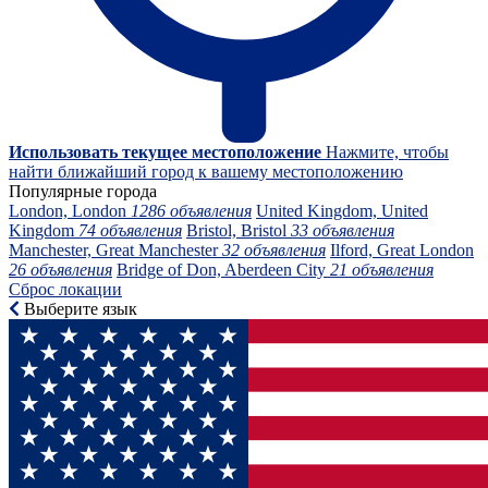
Использовать текущее местоположение
Нажмите, чтобы
найти ближайший город к вашему местоположению
Популярные города
London, London
1286 объявления
United Kingdom, United
Kingdom
74 объявления
Bristol, Bristol
33 объявления
Manchester, Great Manchester
32 объявления
Ilford, Great London
26 объявления
Bridge of Don, Aberdeen City
21 объявления
Сброс локации
Выберите язык