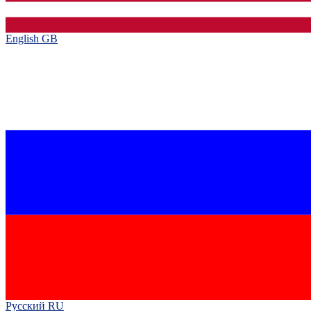
English GB‎
Русский RU‎