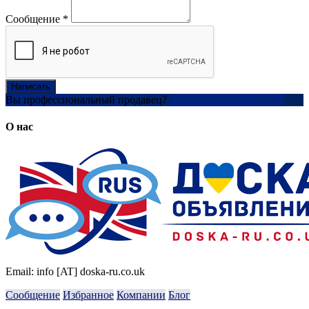
Сообщение
*
Написать
Вы профессиональный продавец?
Создать учетную запись
О нас
Email: info [AT] doska-ru.co.uk
Сообщение
Избранное
Компании
Блог