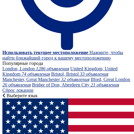
Использовать текущее местоположение
Нажмите, чтобы
найти ближайший город к вашему местоположению
Популярные города
London, London
1286 объявления
United Kingdom, United
Kingdom
74 объявления
Bristol, Bristol
33 объявления
Manchester, Great Manchester
32 объявления
Ilford, Great London
26 объявления
Bridge of Don, Aberdeen City
21 объявления
Сброс локации
Выберите язык