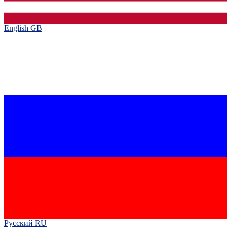
English GB‎
Русский RU‎