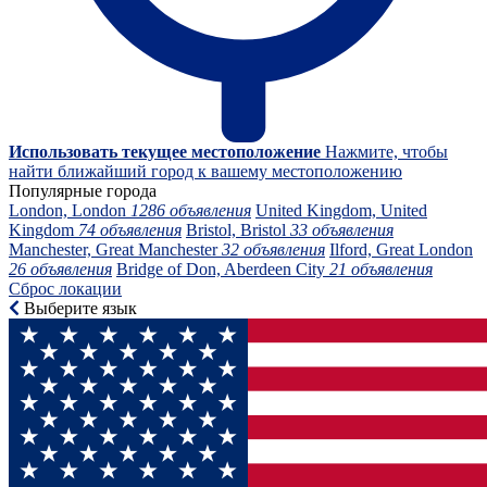
Использовать текущее местоположение
Нажмите, чтобы
найти ближайший город к вашему местоположению
Популярные города
London, London
1286 объявления
United Kingdom, United
Kingdom
74 объявления
Bristol, Bristol
33 объявления
Manchester, Great Manchester
32 объявления
Ilford, Great London
26 объявления
Bridge of Don, Aberdeen City
21 объявления
Сброс локации
Выберите язык