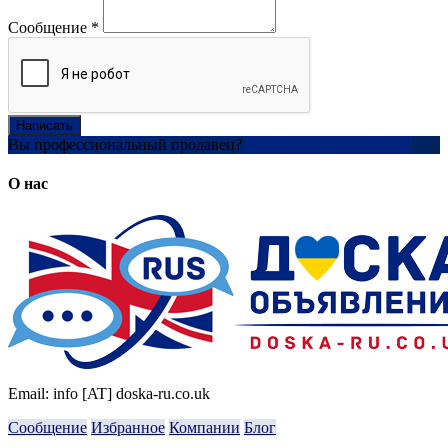
Сообщение
*
Написать
Вы профессиональный продавец?
Создать учетную запись
О нас
Email: info [AT] doska-ru.co.uk
Сообщение
Избранное
Компании
Блог