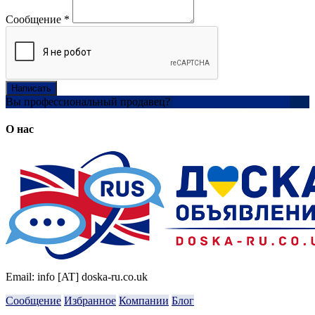
Сообщение
*
Написать
Вы профессиональный продавец?
Создать учетную запись
О нас
Email: info [AT] doska-ru.co.uk
Сообщение
Избранное
Компании
Блог