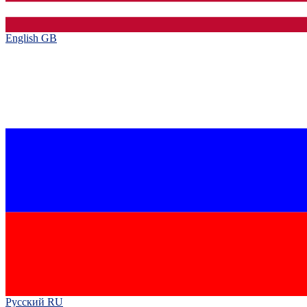
English GB‎
Русский RU‎