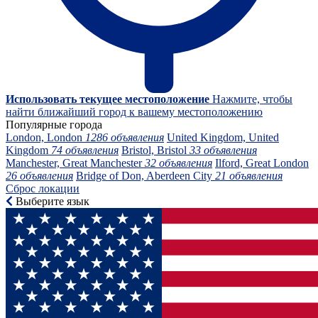
Использовать текущее местоположение
Нажмите, чтобы
найти ближайший город к вашему местоположению
Популярные города
London, London
1286 объявления
United Kingdom, United
Kingdom
74 объявления
Bristol, Bristol
33 объявления
Manchester, Great Manchester
32 объявления
Ilford, Great London
26 объявления
Bridge of Don, Aberdeen City
21 объявления
Сброс локации
Выберите язык