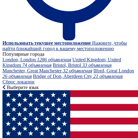
Использовать текущее местоположение
Нажмите, чтобы
найти ближайший город к вашему местоположению
Популярные города
London, London
1286 объявления
United Kingdom, United
Kingdom
74 объявления
Bristol, Bristol
33 объявления
Manchester, Great Manchester
32 объявления
Ilford, Great London
26 объявления
Bridge of Don, Aberdeen City
21 объявления
Сброс локации
Выберите язык