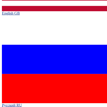
English GB‎
Русский RU‎