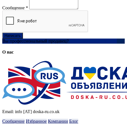
Сообщение
*
Написать
Вы профессиональный продавец?
Создать учетную запись
О нас
Email: info [AT] doska-ru.co.uk
Сообщение
Избранное
Компании
Блог