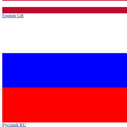
English GB‎
Русский RU‎