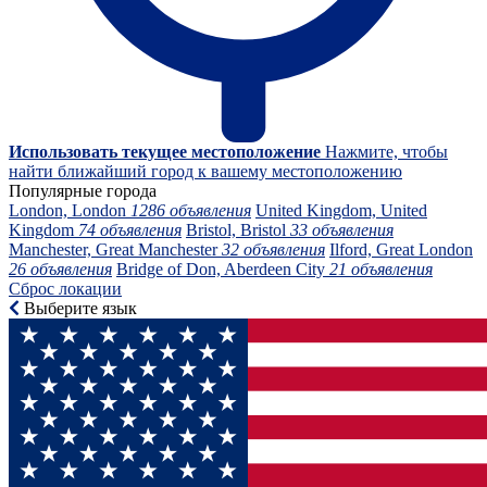
Использовать текущее местоположение
Нажмите, чтобы
найти ближайший город к вашему местоположению
Популярные города
London, London
1286 объявления
United Kingdom, United
Kingdom
74 объявления
Bristol, Bristol
33 объявления
Manchester, Great Manchester
32 объявления
Ilford, Great London
26 объявления
Bridge of Don, Aberdeen City
21 объявления
Сброс локации
Выберите язык