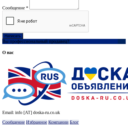
Сообщение
*
Написать
Вы профессиональный продавец?
Создать учетную запись
О нас
Email: info [AT] doska-ru.co.uk
Сообщение
Избранное
Компании
Блог