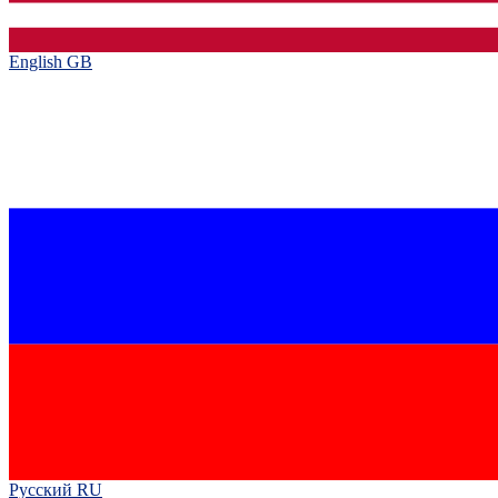
English GB‎
Русский RU‎