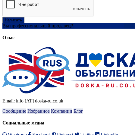
Написать
Вы профессиональный продавец?
Создать учетную запись
О нас
Email: info [AT] doska-ru.co.uk
Сообщение
Избранное
Компании
Блог
Социальные медиа
Whatsapp
Facebook
Pinterest
Twitter
LinkedIn