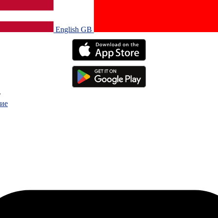
English GB‎
.
ие