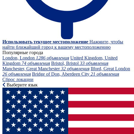
Использовать текущее местоположение
Нажмите, чтобы
найти ближайший город к вашему местоположению
Популярные города
London, London
1286 объявления
United Kingdom, United
Kingdom
74 объявления
Bristol, Bristol
33 объявления
Manchester, Great Manchester
32 объявления
Ilford, Great London
26 объявления
Bridge of Don, Aberdeen City
21 объявления
Сброс локации
Выберите язык