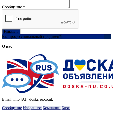
Сообщение
*
Написать
Вы профессиональный продавец?
Создать учетную запись
О нас
Email: info [AT] doska-ru.co.uk
Сообщение
Избранное
Компании
Блог