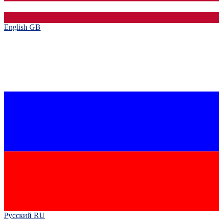
English GB‎
Русский RU‎