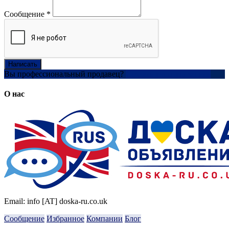
Сообщение
*
Написать
Вы профессиональный продавец?
Создать учетную запись
О нас
Email: info [AT] doska-ru.co.uk
Сообщение
Избранное
Компании
Блог