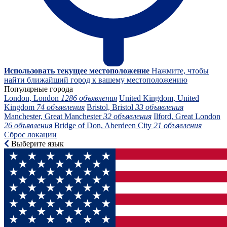
Использовать текущее местоположение
Нажмите, чтобы
найти ближайший город к вашему местоположению
Популярные города
London, London
1286 объявления
United Kingdom, United
Kingdom
74 объявления
Bristol, Bristol
33 объявления
Manchester, Great Manchester
32 объявления
Ilford, Great London
26 объявления
Bridge of Don, Aberdeen City
21 объявления
Сброс локации
Выберите язык