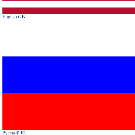
English GB‎
Русский RU‎