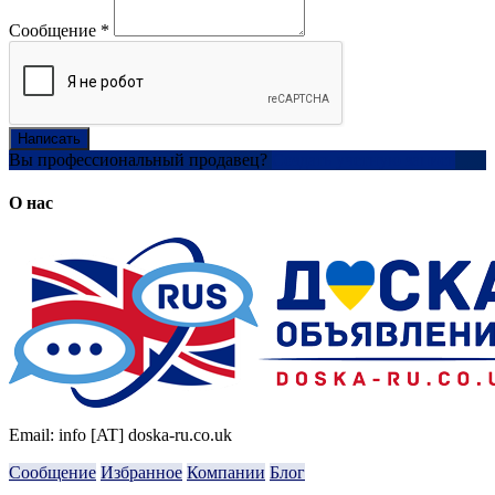
Сообщение
*
Написать
Вы профессиональный продавец?
Создать учетную запись
О нас
Email: info [AT] doska-ru.co.uk
Сообщение
Избранное
Компании
Блог