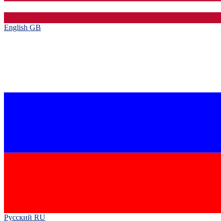
English GB‎
Русский RU‎