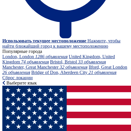
Использовать текущее местоположение
Нажмите, чтобы
найти ближайший город к вашему местоположению
Популярные города
London, London
1286 объявления
United Kingdom, United
Kingdom
74 объявления
Bristol, Bristol
33 объявления
Manchester, Great Manchester
32 объявления
Ilford, Great London
26 объявления
Bridge of Don, Aberdeen City
21 объявления
Сброс локации
Выберите язык