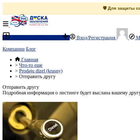
🛡️ Для защиты 
Разместить объявление
Вход/Регистрация
М
Компании
Блог
Главная
>
Что-то еще
>
Prodaju dizel (krasny)
>
Отправить другу
Отправить другу
Подробная информация о листинге будет выслана вашему другу