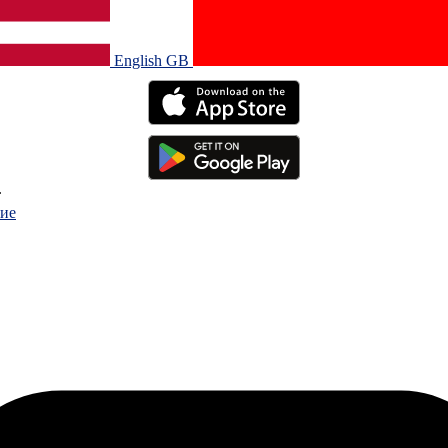
English GB‎
.
ие