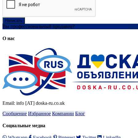
Написать
Вы профессиональный продавец?
Создать учетную запись
О нас
Email: info [AT] doska-ru.co.uk
Сообщение
Избранное
Компании
Блог
Социальные медиа
Whatsapp
Facebook
Pinterest
Twitter
LinkedIn