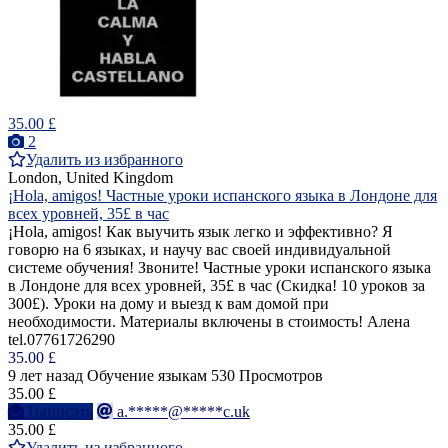
35.00 £
2
Удалить из избранного
London, United Kingdom
¡Hola, amigos! Частные уроки испанского языка в Лондоне для
всех уровней, 35£ в час
¡Hola, amigos! Как выучить язык легко и эффективно? Я
говорю на 6 языках, и научу вас своей индивидуальной
системе обучения! Звоните! Частные уроки испанского языка
в Лондоне для всех уровней, 35£ в час (Cкидка! 10 уроков за
300£). Уроки на дому и выезд к вам домой при
необходимости. Материалы включены в стоимость! Алена
tel.07761726290
35.00 £
9 лет назад
Обучение языкам
530 Просмотров
35.00 £
Написать
a.*****@*****c.uk
35.00 £
Удалить из избранного